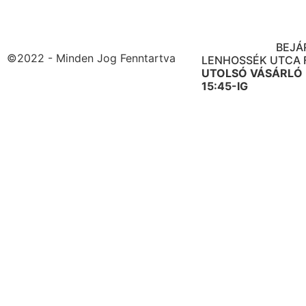
BOLT CÍME: 1091 B
ÜLLŐI ÚT. 95.
BEJÁ
©2022 - Minden Jog Fenntartva
LENHOSSÉK UTCA 
UTOLSÓ VÁSÁRLÓ
15:45-IG
NYITVATARTÁS: H-P
ÓRÁIG
SZ 10-1
ÓRÁIG
V ZÁ