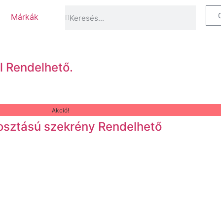
Márkák
l Rendelhető.
Akció!
2 osztású szekrény Rendelhető