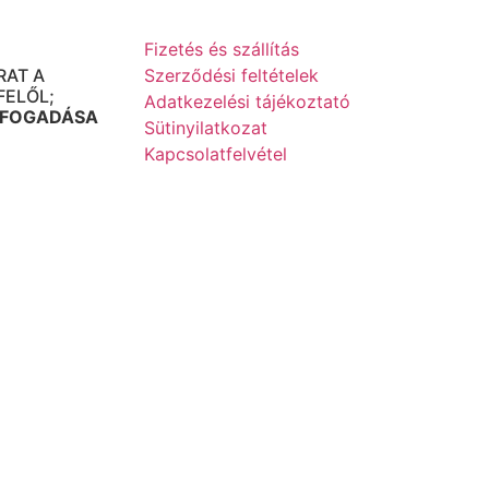
Fizetés és szállítás
UDAPEST
RAT A
Szerződési feltételek
FELŐL;
Adatkezelési tájékoztató
 FOGADÁSA
Sütinyilatkozat
Kapcsolatfelvétel
-IG 10-16:00
2:30
RVA