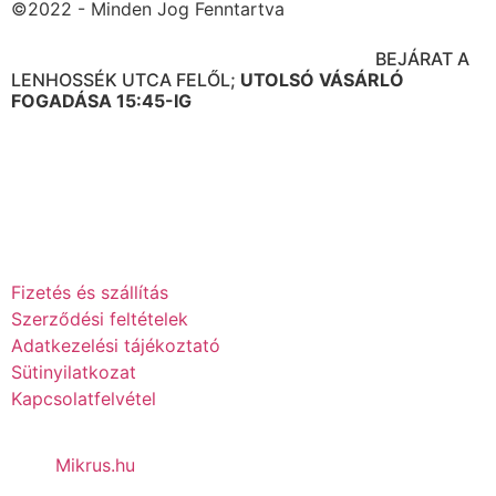
©2022 - Minden Jog Fenntartva
BOLT CÍME: 1091 BUDAPEST ÜLLŐI ÚT. 95.
BEJÁRAT A
LENHOSSÉK UTCA FELŐL;
UTOLSÓ VÁSÁRLÓ
FOGADÁSA 15:45-IG
NYITVATARTÁS: H-P-IG 10-16:00 ÓRÁIG
SZ 10-12:30 ÓRÁIG
V ZÁRVA
Fizetés és szállítás
Szerződési feltételek
Adatkezelési tájékoztató
Sütinyilatkozat
Kapcsolatfelvétel
Mikrus.hu