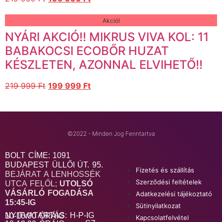
Akció!
NYÁRI AKCIÓ!! MIKRUS VIVA KOL: 11
BABAKOCSI ECOBŐR HUZAT
KÉSZLETEN, AZONNAL ELVIHETŐ!!
219 999
Ft
199 999
Ft
©2022 - Minden Jog Fenntartva
BOLT CÍME: 1091
BUDAPEST ÜLLŐI ÚT. 95.
Fizetés és szállítás
BEJÁRAT A LENHOSSÉK
Szerződési feltételek
UTCA FELŐL;
UTOLSÓ
VÁSÁRLÓ FOGADÁSA
Adatkezelési tájékoztató
15:45-IG
Sütinyilatkozat
NYITVATARTÁS: H-P-IG 10-16:00 ÓRÁIG
Kapcsolatfelvétel