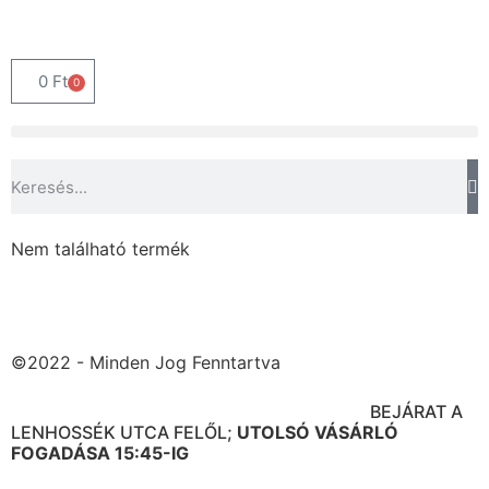
0
Ft
0
Nem található termék
©2022 - Minden Jog Fenntartva
BOLT CÍME: 1091 BUDAPEST ÜLLŐI ÚT. 95.
BEJÁRAT A
LENHOSSÉK UTCA FELŐL;
UTOLSÓ VÁSÁRLÓ
FOGADÁSA 15:45-IG