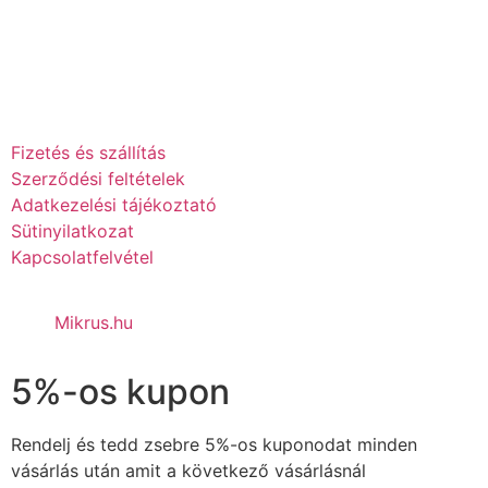
NYITVATARTÁS: H-P-IG 10-16:00 ÓRÁIG
SZ 10-12:30 ÓRÁIG
V ZÁRVA
Fizetés és szállítás
Szerződési feltételek
Adatkezelési tájékoztató
Sütinyilatkozat
Kapcsolatfelvétel
Mikrus.hu
5%-os kupon
Rendelj és tedd zsebre 5%-os kuponodat minden
vásárlás után amit a következő vásárlásnál