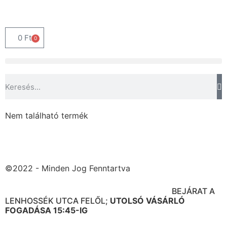
0
Ft
0
Nem található termék
©2022 - Minden Jog Fenntartva
BOLT CÍME: 1091 BUDAPEST ÜLLŐI ÚT. 95.
BEJÁRAT A
LENHOSSÉK UTCA FELŐL;
UTOLSÓ VÁSÁRLÓ
FOGADÁSA 15:45-IG