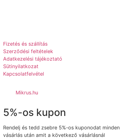
NYITVATARTÁS: H-P-IG 10-16:00 ÓRÁIG
SZ 10-12:30 ÓRÁIG
V ZÁRVA
Fizetés és szállítás
Szerződési feltételek
Adatkezelési tájékoztató
Sütinyilatkozat
Kapcsolatfelvétel
Mikrus.hu
5%-os kupon
Rendelj és tedd zsebre 5%-os kuponodat minden
vásárlás után amit a következő vásárlásnál