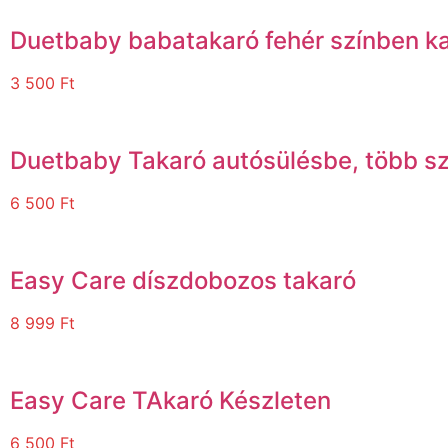
Duetbaby babatakaró fehér színben k
3 500
Ft
Duetbaby Takaró autósülésbe, több s
6 500
Ft
Easy Care díszdobozos takaró
8 999
Ft
Easy Care TAkaró Készleten
6 500
Ft