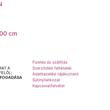
N
100 cm
Fizetés és szállítás
UDAPEST
RAT A
Szerződési feltételek
FELŐL;
Adatkezelési tájékoztató
 FOGADÁSA
Sütinyilatkozat
Kapcsolatfelvétel
-IG 10-16:00
2:30