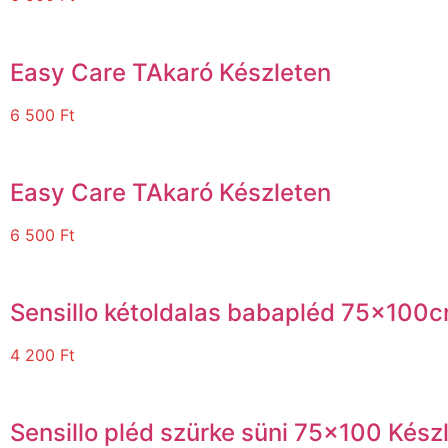
Easy Care TAkaró Készleten
6 500
Ft
Easy Care TAkaró Készleten
6 500
Ft
Sensillo kétoldalas babapléd 75x100c
4 200
Ft
Sensillo pléd szürke süni 75×100 Kész