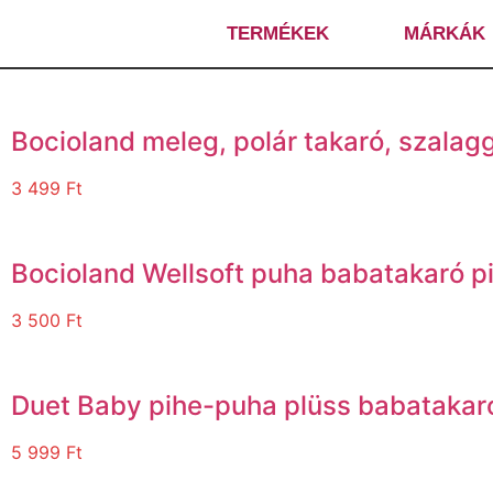
TERMÉKEK
MÁRKÁK
Bocioland meleg, polár takaró, szalag
3 499
Ft
Bocioland Wellsoft puha babatakaró 
3 500
Ft
Duet Baby pihe-puha plüss babatakar
5 999
Ft