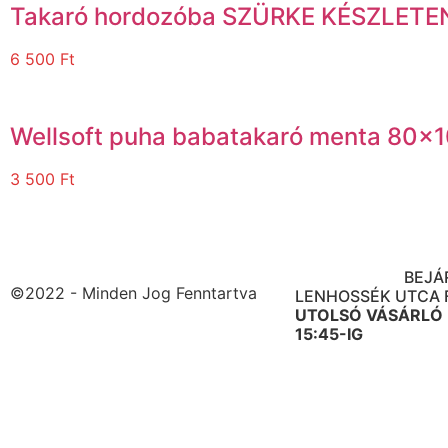
Takaró hordozóba SZÜRKE KÉSZLETE
6 500
Ft
Wellsoft puha babatakaró menta 80×
3 500
Ft
BOLT CÍME: 1091 B
ÜLLŐI ÚT. 95.
BEJÁ
©2022 - Minden Jog Fenntartva
LENHOSSÉK UTCA 
UTOLSÓ VÁSÁRLÓ
15:45-IG
NYITVATARTÁS: H-P
ÓRÁIG
SZ 10-1