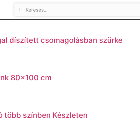
gal díszített csomagolásban szürke
pink 80×100 cm
ó több színben Készleten