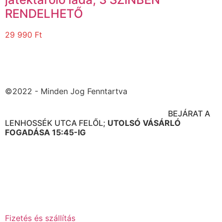
RENDELHETŐ
29 990
Ft
©2022 - Minden Jog Fenntartva
BOLT CÍME: 1091 BUDAPEST ÜLLŐI ÚT. 95.
BEJÁRAT A
LENHOSSÉK UTCA FELŐL;
UTOLSÓ VÁSÁRLÓ
FOGADÁSA 15:45-IG
NYITVATARTÁS: H-P-IG 10-16:00 ÓRÁIG
SZ 10-12:30 ÓRÁIG
V ZÁRVA
Fizetés és szállítás