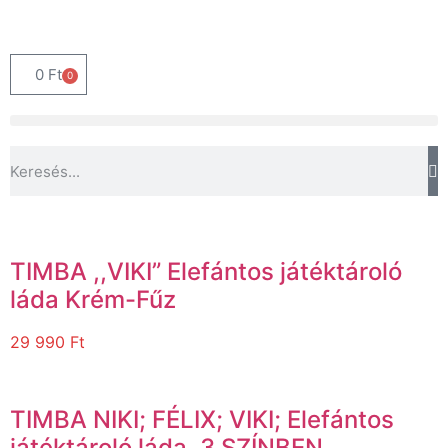
0
Ft
0
TIMBA ,,VIKI” Elefántos játéktároló
láda Krém-Fűz
29 990
Ft
TIMBA NIKI; FÉLIX; VIKI; Elefántos
játéktároló láda, 3 SZÍNBEN