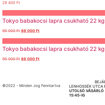
29 400
Ft
Tokyo babakocsi lapra csukható 22 kg 
95 000
Ft
86 000
Ft
Tokyo babakocsi lapra csukható 22 kg 
95 000
Ft
86 000
Ft
BOLT CÍME: 1091 B
ÜLLŐI ÚT. 95.
BEJÁ
©2022 - Minden Jog Fenntartva
LENHOSSÉK UTCA 
UTOLSÓ VÁSÁRLÓ
15:45-IG
NYITVATARTÁS: H-P