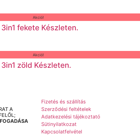
Akció!
3in1 fekete Készleten.
Akció!
3in1 zöld Készleten.
Fizetés és szállítás
UDAPEST
RAT A
Szerződési feltételek
FELŐL;
Adatkezelési tájékoztató
 FOGADÁSA
Sütinyilatkozat
Kapcsolatfelvétel
-IG 10-16:00