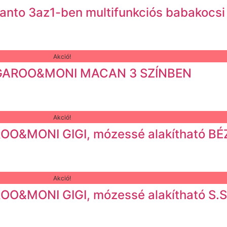
canto 3az1-ben multifunkciós babakocsi
Akció!
NGAROO&MONI MACAN 3 SZÍNBEN
Akció!
OO&MONI GIGI, mózessé alakítható BÉ
Akció!
OO&MONI GIGI, mózessé alakítható S