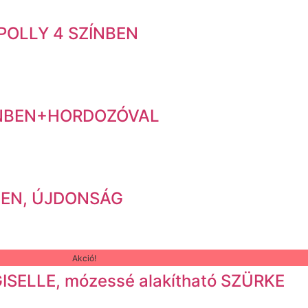
POLLY 4 SZÍNBEN
SZÍNBEN+HORDOZÓVAL
NBEN, ÚJDONSÁG
Akció!
SELLE, mózessé alakítható SZÜRKE