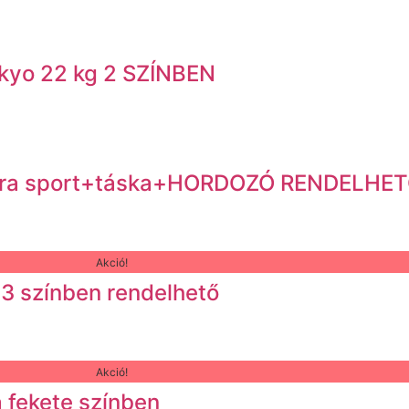
yo 22 kg 2 SZÍNBEN
ara sport+táska+HORDOZÓ RENDELHE
Akció!
3 színben rendelhető
Akció!
 fekete színben