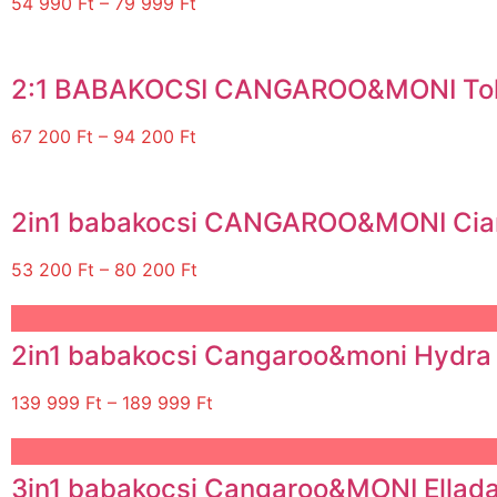
54 990
Ft
–
79 999
Ft
2:1 BABAKOCSI CANGAROO&MONI Tok
67 200
Ft
–
94 200
Ft
2in1 babakocsi CANGAROO&MONI Ci
53 200
Ft
–
80 200
Ft
2in1 babakocsi Cangaroo&moni Hydra 
139 999
Ft
–
189 999
Ft
3in1 babakocsi Cangaroo&MONI Ellada