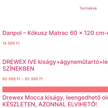
Termékek
Danpol – Kókusz Matrac 60 x 120 cm-e
14 999
Ft
DREWEX IVE kiságy+ágyneműtartó+l
SZÍNEKBEN
80 999
Ft
–
85 999
Ft
Drewex Mocca kiságy, leengedhető 
KÉSZLETEN, AZONNAL ELVIHETŐ!