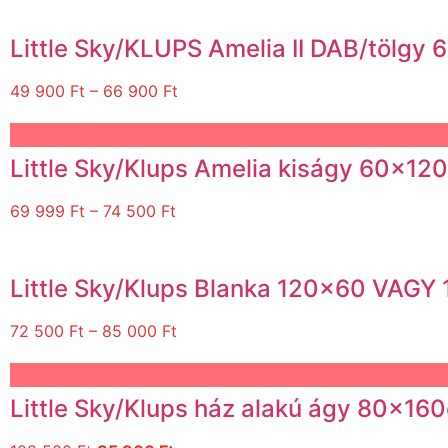
Little Sky/KLUPS Amelia II DAB/töl
49 900
Ft
–
66 900
Ft
Little Sky/Klups Amelia kiságy 60×
69 999
Ft
–
74 500
Ft
Little Sky/Klups Blanka 120×60 VAG
72 500
Ft
–
85 000
Ft
Little Sky/Klups ház alakú ágy 80x16