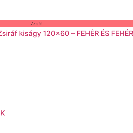
Akció!
i/Zsiráf kiságy 120×60 – FEHÉR ÉS FEH
EK