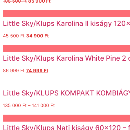
108 500
Ft
85 900
Ft
Little Sky/Klups Karolina II kiságy 1
45 500
Ft
34 900
Ft
Little Sky/Klups Karolina White Pine 
86 999
Ft
74 999
Ft
Little Sky/KLUPS KOMPAKT KOMBIÁG
135 000
Ft
–
141 000
Ft
Little Sky/Klups Nati kiságy 60×120