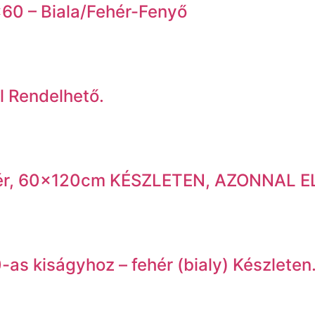
0×60 – Biala/Fehér-Fenyő
l Rendelhető.
y fehér, 60x120cm KÉSZLETEN, AZONNAL 
as kiságyhoz – fehér (bialy) Készleten