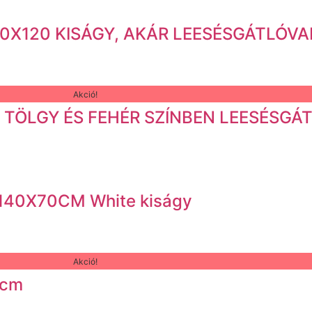
gy 60X120 KISÁGY, AKÁR LEESÉSGÁTLÓVA
Akció!
120 TÖLGY ÉS FEHÉR SZÍNBEN LEESÉSGÁ
Y 140X70CM White kiságy
Akció!
0cm