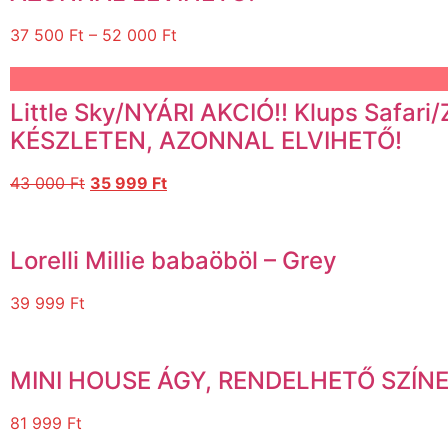
37 500
Ft
–
52 000
Ft
Little Sky/NYÁRI AKCIÓ!! Klups Safar
KÉSZLETEN, AZONNAL ELVIHETŐ!
43 000
Ft
35 999
Ft
Lorelli Millie babaöböl – Grey
39 999
Ft
MINI HOUSE ÁGY, RENDELHETŐ SZÍN
81 999
Ft