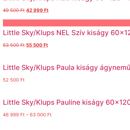
49 500
Ft
42 999
Ft
Little Sky/Klups NEL Szív kiságy 60×1
63 500
Ft
55 500
Ft
Little Sky/Klups Paula kiságy ágynem
52 500
Ft
Little Sky/Klups Pauline kiságy 60
46 999
Ft
–
63 000
Ft