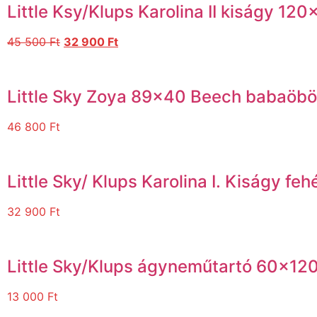
Little Ksy/Klups Karolina II kiságy 12
45 500
Ft
32 900
Ft
Little Sky Zoya 89×40 Beech babaöbö
46 800
Ft
Little Sky/ Klups Karolina I. Kiság
32 900
Ft
Little Sky/Klups ágyneműtartó 60×120-
13 000
Ft