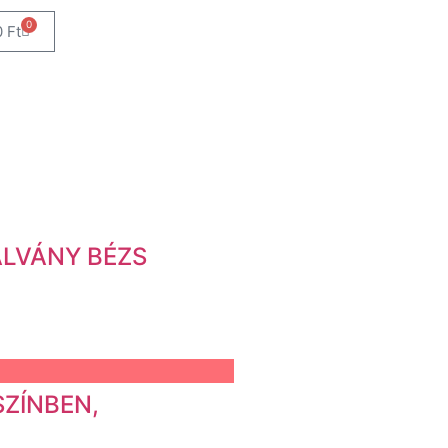
0
0
Ft
ALVÁNY BÉZS
SZÍNBEN,