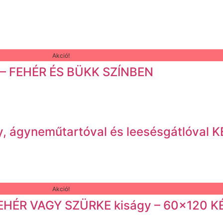
Akció!
0 – FEHÉR ÉS BÜKK SZÍNBEN
y, ágyneműtartóval és leesésgátlóval 
Akció!
a FEHÉR VAGY SZÜRKE kiságy – 60×120 