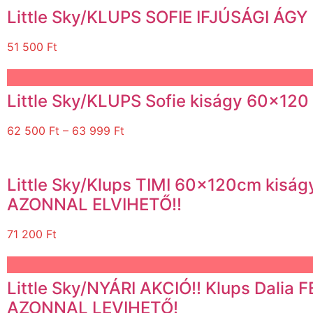
Little Sky/KLUPS SOFIE IFJÚSÁGI ÁGY
51 500
Ft
Little Sky/KLUPS Sofie kiságy 60×12
62 500
Ft
–
63 999
Ft
Little Sky/Klups TIMI 60x120cm kiság
AZONNAL ELVIHETŐ!!
71 200
Ft
Little Sky/NYÁRI AKCIÓ!! Klups Dali
AZONNAL LEVIHETŐ!