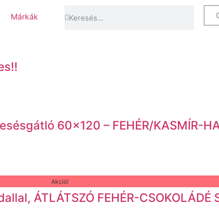
Márkák
s!!
eesésgátló 60×120 – FEHÉR/KASMÍR-H
Akció!
oldallal, ÁTLÁTSZÓ FEHÉR-CSOKOLÁDÉ 