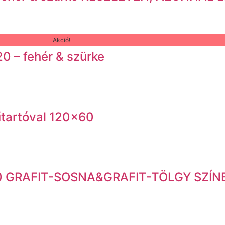
Akció!
20 – fehér & szürke
űtartóval 120×60
×120 GRAFIT-SOSNA&GRAFIT-TÖLGY SZÍ