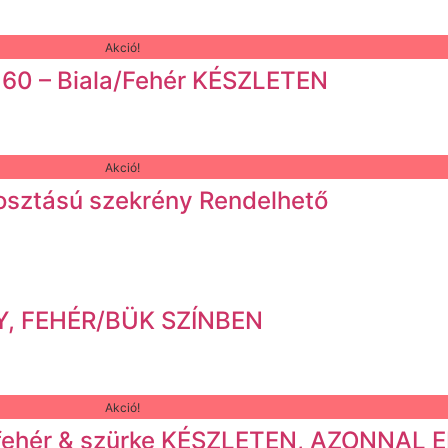
Akció!
20×60 – Biala/Fehér KÉSZLETEN
Akció!
2 osztású szekrény Rendelhető
Y, FEHÉR/BÜK SZÍNBEN
Akció!
 – fehér & szürke KÉSZLETEN, AZONNAL 