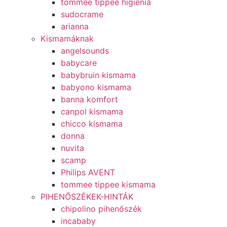
tommee tippee higiénia
sudocrame
arianna
Kismamáknak
angelsounds
babycare
babybruin kismama
babyono kismama
banna komfort
canpol kismama
chicco kismama
donna
nuvita
scamp
Philips AVENT
tommee tippee kismama
PIHENŐSZÉKEK-HINTÁK
chipolino pihenőszék
incababy