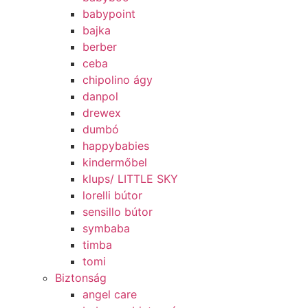
babypoint
bajka
berber
ceba
chipolino ágy
danpol
drewex
dumbó
happybabies
kindermőbel
klups/ LITTLE SKY
lorelli bútor
sensillo bútor
symbaba
timba
tomi
Biztonság
angel care