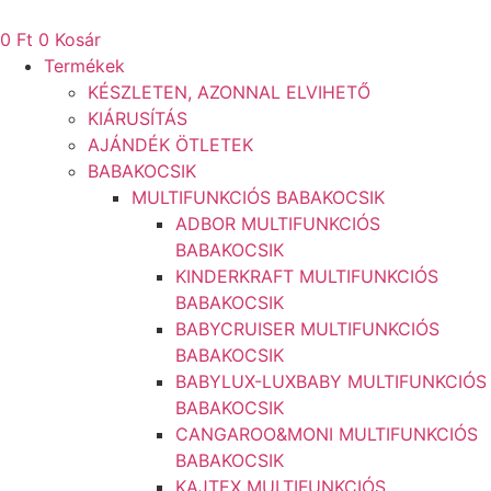
Ugrás
a
0
Ft
0
Kosár
tartalomhoz
Termékek
KÉSZLETEN, AZONNAL ELVIHETŐ
KIÁRUSÍTÁS
AJÁNDÉK ÖTLETEK
BABAKOCSIK
MULTIFUNKCIÓS BABAKOCSIK
ADBOR MULTIFUNKCIÓS
BABAKOCSIK
KINDERKRAFT MULTIFUNKCIÓS
BABAKOCSIK
BABYCRUISER MULTIFUNKCIÓS
BABAKOCSIK
BABYLUX-LUXBABY MULTIFUNKCIÓS
BABAKOCSIK
CANGAROO&MONI MULTIFUNKCIÓS
BABAKOCSIK
KAJTEX MULTIFUNKCIÓS