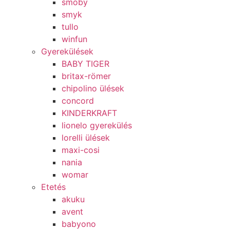
smoby
smyk
tullo
winfun
Gyerekülések
BABY TIGER
britax-römer
chipolino ülések
concord
KINDERKRAFT
lionelo gyerekülés
lorelli ülések
maxi-cosi
nania
womar
Etetés
akuku
avent
babyono