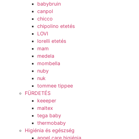
babybruin
canpol
chicco
chipolino etetés
LOVI
lorelli etetés
mam
medela
mombella
nuby
nuk
tommee tippee
FÜRDETÉS
keeeper
maltex
tega baby
thermobaby
Higiénia és egészség
angel care higiénia