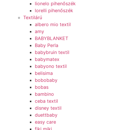
lionelo pihenőszék
lorelli pihenőszék
Textilárú
albero mio textil
amy
BABYBLANKET
Baby Perla
babybruin textil
babymatex
babyono textil
belisima
bobobaby
bobas
bambino
ceba textil
disney textil
duettbaby
easy care
fiki miki