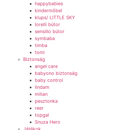
happybabies
kindermőbel
klups/ LITTLE SKY
lorelli bútor
sensillo bútor
symbaba
timba
tomi
Biztonság
angel care
babyono biztonság
baby control
lindam
milian
pesztonka
reer
topgal
Snuza Hero
Játékok