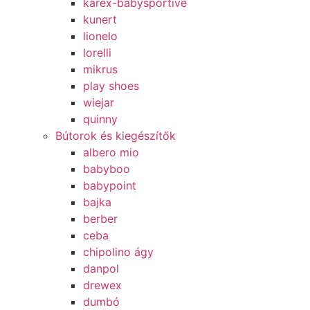
karex-babysportive
kunert
lionelo
lorelli
mikrus
play shoes
wiejar
quinny
Bútorok és kiegészítők
albero mio
babyboo
babypoint
bajka
berber
ceba
chipolino ágy
danpol
drewex
dumbó