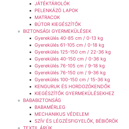
JÁTÉKTÁROLÓK
PELENKÁZÓ LAPOK
MATRACOK
BÚTOR KIEGÉSZÍTŐK
BIZTONSÁGI GYERMEKÜLÉSEK
Gyerekülés 40-85 cm / 0-13 kg
Gyerekülés 61-105 cm / 0-18 kg
Gyerekülés 125-150 cm / 22-36 kg
Gyerekülés 40-150 cm / 0-36 kg
Gyerekülés 76-105 cm / 9-18 kg
Gyerekülés 76-150 cm / 9-36 kg
Gyerekülés 100-150 cm / 15-36 kg
KENGURUK ÉS HORDOZÓKENDŐK
KIEGÉSZÍTŐK GYERMEKÜLÉSEKHEZ
BABABIZTONSÁG
BABAMÉRLEG
MECHANIKUS VÉDELEM
SZÍV ÉS LÉGZÉSFIGYELŐK, BÉBIŐRÖK
TEXTIL ÁRÚK