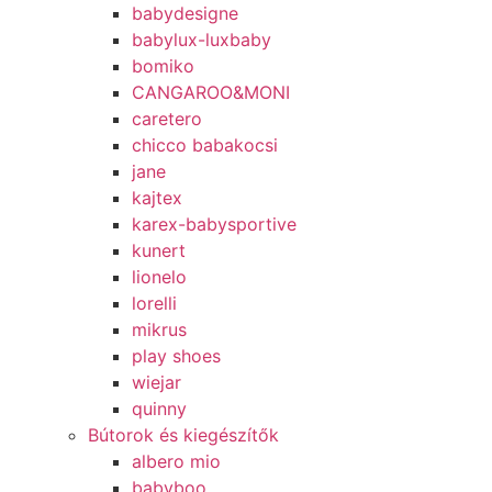
babydesigne
babylux-luxbaby
bomiko
CANGAROO&MONI
caretero
chicco babakocsi
jane
kajtex
karex-babysportive
kunert
lionelo
lorelli
mikrus
play shoes
wiejar
quinny
Bútorok és kiegészítők
albero mio
babyboo