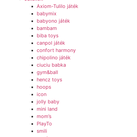
Axiom-Tulilo játék
babymix
babyono játék
bambam
biba toys
canpol játék
confort harmony
chipolino játék
ciuciu babka
gym&ball
hencz toys
hoops
icon
jolly baby
mini land
mom’s
PlayTo
smili