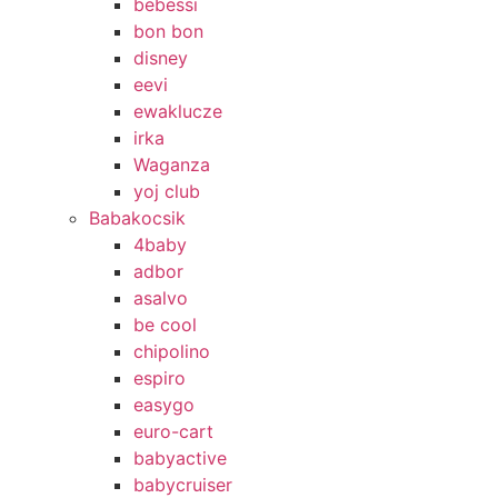
bebessi
bon bon
disney
eevi
ewaklucze
irka
Waganza
yoj club
Babakocsik
4baby
adbor
asalvo
be cool
chipolino
espiro
easygo
euro-cart
babyactive
babycruiser