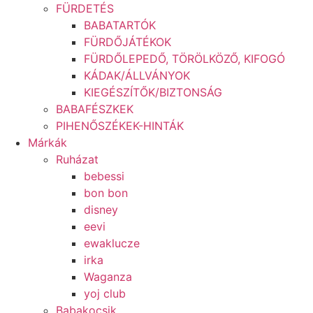
FÜRDETÉS
BABATARTÓK
FÜRDŐJÁTÉKOK
FÜRDŐLEPEDŐ, TÖRÖLKÖZŐ, KIFOGÓ
KÁDAK/ÁLLVÁNYOK
KIEGÉSZÍTŐK/BIZTONSÁG
BABAFÉSZKEK
PIHENŐSZÉKEK-HINTÁK
Márkák
Ruházat
bebessi
bon bon
disney
eevi
ewaklucze
irka
Waganza
yoj club
Babakocsik