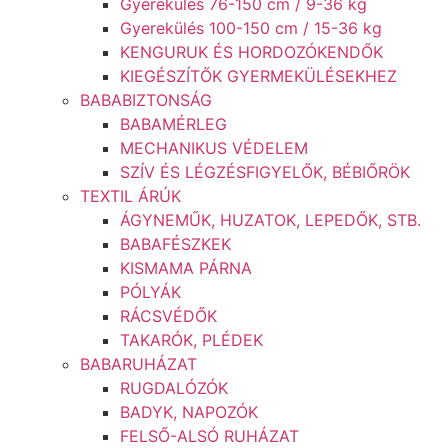
Gyerekülés 76-150 cm / 9-36 kg
Gyerekülés 100-150 cm / 15-36 kg
KENGURUK ÉS HORDOZÓKENDŐK
KIEGÉSZÍTŐK GYERMEKÜLÉSEKHEZ
BABABIZTONSÁG
BABAMÉRLEG
MECHANIKUS VÉDELEM
SZÍV ÉS LÉGZÉSFIGYELŐK, BÉBIŐRÖK
TEXTIL ÁRÚK
ÁGYNEMŰK, HUZATOK, LEPEDŐK, STB.
BABAFÉSZKEK
KISMAMA PÁRNA
PÓLYÁK
RÁCSVÉDŐK
TAKARÓK, PLÉDEK
BABARUHÁZAT
RUGDALÓZÓK
BADYK, NAPOZÓK
FELSŐ-ALSÓ RUHÁZAT